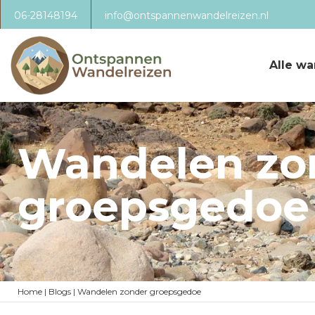
06-28148194
info@ontspannenwandelreizen.nl
Alle wa
Wandelen zo
groepsgedoe
Home
|
Blogs
|
Wandelen zonder groepsgedoe