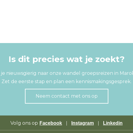
Is dit precies wat je zoekt?
je nieuwsgierig naar onze wandel groepsreizen in Mar
Zet de eerste stap en plan een kennismakingsgesprek.
Neem contact met ons op
Volg ons op
Facebook
Instagram
Linkedin