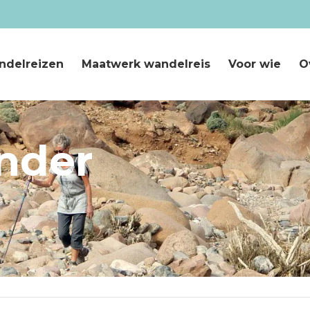
ndelreizen
Maatwerk wandelreis
Voor wie
O
nder