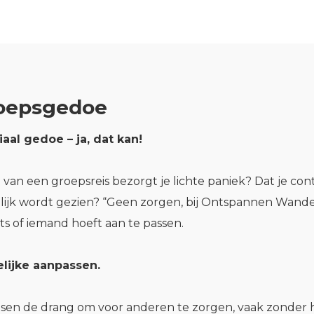
oepsgedoe
al gedoe – ja, dat kan!
an een groepsreis bezorgt je lichte paniek? Dat je contin
lijk wordt gezien? “Geen zorgen, bij Ontspannen Wandel
ets of iemand hoeft aan te passen.
lijke aanpassen.
nsen de drang om voor anderen te zorgen, vaak zonder h