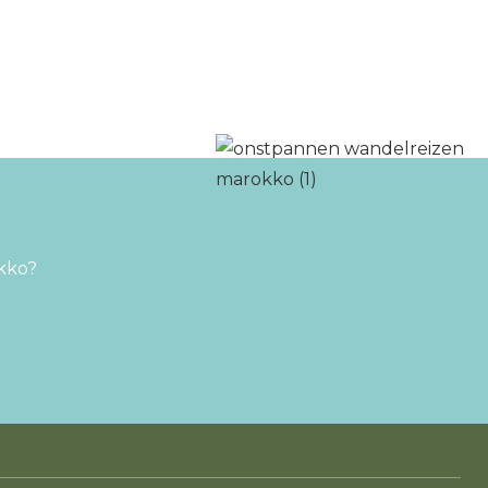
okko?