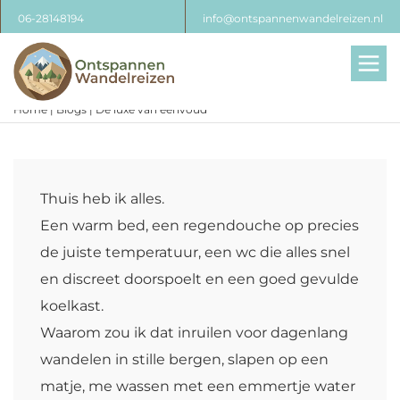
06-28148194
info@ontspannenwandelreizen.nl
Men
Home
|
Blogs
|
De luxe van eenvoud
Thuis heb ik alles.
Een warm bed, een regendouche op precies
de juiste temperatuur, een wc die alles snel
en discreet doorspoelt en een goed gevulde
koelkast.
Waarom zou ik dat inruilen voor dagenlang
wandelen in stille bergen, slapen op een
matje, me wassen met een emmertje water